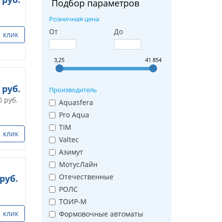
Подбор параметров
Розничная цена
От
До
1 клик
3,25
41 854
руб.
Производитель
0
руб.
Aquasfera
Pro Aqua
TIM
1 клик
Valtec
Азимут
МотусЛайн
Отечественные
руб.
РОЛС
ТОИР-М
1 клик
Формовочные автоматы