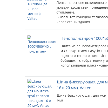
Лента на основе вспененного
укладки вдоль стен помещени
отопление.
Выполняет функцию теплового
через стены здания.
Пенополистирол 1000*5
Плита из пенополистирола 
м3 с покрытием EasyFix L в
водяного теплого пола. И
бобышек – с «обратным» угл
использования пластиковых
Шина фиксирующая, для мо
16 и 20 мм), Valtec
Шина фиксирующая, для монтаж
мм)