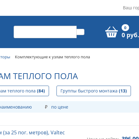
Ваш го
0
0 руб.
кторы
Комплектующие к узлам теплого пола
АМ ТЕПЛОГО ПОЛА
лам теплого пола
(84)
Группы быстрого монтажа
(13)
 наименованию
по цене
за 25 пог. метров), Valtec
396,00