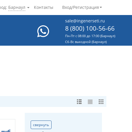
род:
Барнаул
Контакты
Вход/Регистрация
sale@ingenerseti.ru
8 (800) 100-56-66
Пн-Пт с 08:00 до 17:00 (Барнаул)
Cб-Вс выходной (Барнаул)
свернуть
руб.