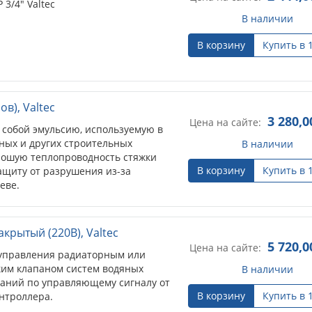
3/4" Valtec
В наличии
В корзину
Купить в 
в), Valtec
3 280,0
Цена на сайте:
 собой эмульсию, используемую в
ных и других строительных
В наличии
рошую теплопроводность стяжки
В корзину
Купить в 
защиту от разрушения из-за
еве.
рытый (220В), Valtec
5 720,0
Цена на сайте:
 управления радиаторным или
им клапаном систем водяных
В наличии
даний по управляющему сигналу от
В корзину
Купить в 
нтроллера.