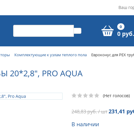
Ваш го
0
0 руб.
кторы
Комплектующие к узлам теплого пола
Евроконус для PEX труб
Ы 20*2,8", PRO AQUA
(Нет голосов)
231,41
руб
248,83
руб. / шт
В наличии