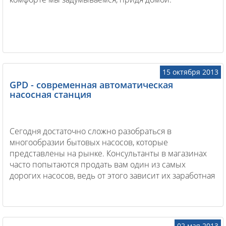
15 октября 2013
GPD - современная автоматическая
насосная станция
Сегодня достаточно сложно разобраться в
многообразии бытовых насосов, которые
представлены на рынке. Консультанты в магазинах
часто попытаются продать вам один из самых
дорогих насосов, ведь от этого зависит их заработная
плата. Поэтому перед покупкой стоит разобраться
зависит ли цена насоса от качества? Или все же мы
платим огромные суммы за бренд, торговую марку и
страну производителя?
02 мая 2013