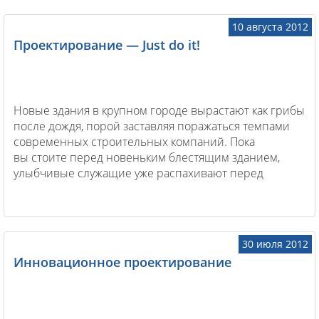
10 августа 2012
Проектирование — Just do it!
Новые здания в крупном городе вырастают как грибы
после дождя, порой заставляя поражаться темпами
современных строительных компаний. Пока
вы стоите перед новеньким блестящим зданием,
улыбчивые служащие уже распахивают перед
своими посетителями двери новенького офиса!
А ведь все когда-то начиналось с проекта...
30 июля 2012
Инновационное проектирование