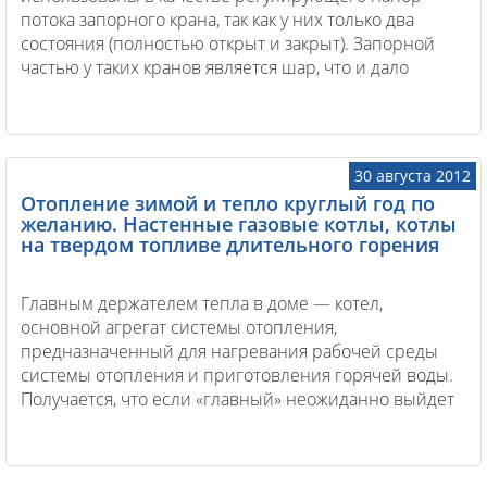
потока запорного крана, так как у них только два
состояния (полностью открыт и закрыт). Запорной
частью у таких кранов является шар, что и дало
название этому виду кранов.
30 августа 2012
Отопление зимой и тепло круглый год по
желанию. Настенные газовые котлы, котлы
на твердом топливе длительного горения
Главным держателем тепла в доме — котел,
основной агрегат системы отопления,
предназначенный для нагревания рабочей среды
системы отопления и приготовления горячей воды.
Получается, что если «главный» неожиданно выйдет
из строя, то и вся система потерпит фиаско, оставив
вас зимой без тепла.