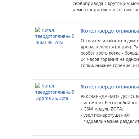
сервопривода с крутящим мом
ремонтопригоден и состоит вс
что повышает его надежность
!Котел твердотопливный 
Отопительный котел длител
дрова, пеллеты (опция). Р
особенность котла - больш
24 часов горения на одной
топки, нижнее горение, и
Возможна установка блоко
!Котел твердотопливный
РЕКОМЕНДУЕМОЕ ДОПОЛН
- источник бесперебойног
- GSM модуль ZOTA;
- узел пожаротушения;
- гидравлические раздели
- циркуляционные насосы;
- дымососы D-150 и D-180.