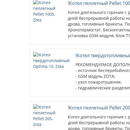
!Котел пеллетный Pellet 100
Котел длительного горения с 
дней беспрерывной работы на 
дрова, топливные брикеты. П
Хронотермостат. Бесконтактн
установка GSM-модуля, блок Т
!Котел твердотопливный
РЕКОМЕНДУЕМОЕ ДОПОЛН
- источник бесперебойног
- GSM модуль ZOTA;
- узел пожаротушения;
- гидравлические раздели
- циркуляционные насосы;
- дымососы D-150 и D-180.
!Котел пеллетный Pellet 20S
Котел длительного горения с 
дней беспрерывной работы на 
дрова, топливные брикеты. П