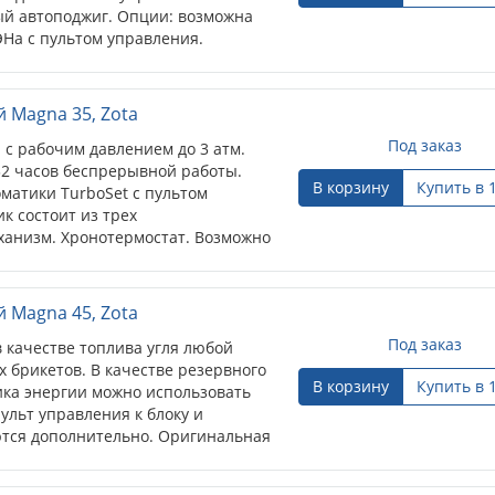
ый автоподжиг. Опции: возможна
ЭНа с пультом управления.
gna 35, Zota
Под заказ
абочим давлением до 3 атм.
 часов беспрерывной работы.
В корзину
Купить в 
ики TurboSet с пультом
стоит из трех
зм. Хронотермостат. Возможно
модуля.
gna 45, Zota
Под заказ
честве топлива угля любой фракции,
 качестве резервного
В корзину
Купить в 
 энергии можно использовать
т управления к блоку и
 дополнительно. Оригинальная