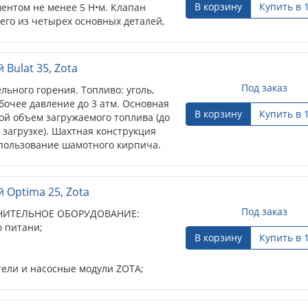
В корзину
Купить в 
ентом не менее 5 Н•м. Клапан
его из четырех основных деталей,
.
Bulat 35, Zota
Под заказ
ьного горения. Топливо: уголь,
абочее давление до 3 атм. Основная
В корзину
Купить в 
ой объем загружаемого топлива (до
 загрузке). Шахтная конструкция
спользование шамотного кирпича.
в ТЭН.
 Optima 25, Zota
Под заказ
ИТЕЛЬНОЕ ОБОРУДОВАНИЕ:
о питани;
В корзину
Купить в 
тели и насосные модули ZOTA;