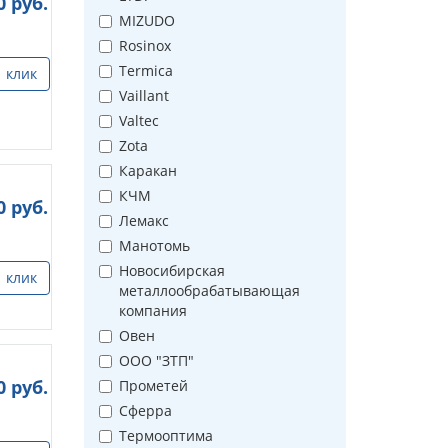
0
руб.
MIZUDO
Rosinox
Termica
1 клик
Vaillant
Valtec
Zota
Каракан
КЧМ
0
руб.
Лемакс
Манотомь
Новосибирская
1 клик
металлообрабатывающая
компания
Овен
ООО "ЗТП"
0
руб.
Прометей
Сферра
Термооптима