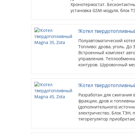
Хронотермостат. Бесконтактн
установка GSM-модуля, блок Т
!Котел твердотопливный Ma
Полуавтоматический котел с р
Топливо: дрова, уголь. До 32
Встроенный комплект автомат
управления. Теплообменник со
контуров. Шуровочный механи
подключение блока ТЭН; GSM-
!Котел твердотопливный Ma
Разработан для сжигания в ка
дров и топливных брикетов. В
(дополнительного) источника
электричество. Блок ТЭН, пуль
тягорегулятор приобретаются
конструкция котла...