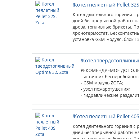
!Котел пеллетный Pellet 32S
Котел длительного горения с 
дней беспрерывной работы на 
дрова, топливные брикеты. П
Хронотермостат. Бесконтактн
установка GSM-модуля, блок Т
!Котел твердотопливный Op
РЕКОМЕНДУЕМОЕ ДОПОЛНИТ
- источник бесперебойного пи
- GSM модуль ZOTA;
- узел пожаротушения;
- гидравлические разделители
- циркуляционные насосы;
- дымососы D-150 и D-180.
!Котел пеллетный Pellet 40S
Котел длительного горения с 
дней беспрерывной работы на 
дрова, топливные брикеты. П