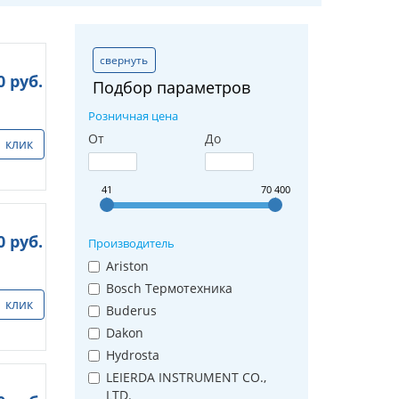
свернуть
0
руб.
Подбор параметров
Розничная цена
От
До
1 клик
41
70 400
0
руб.
Производитель
Ariston
Bosch Термотехника
1 клик
Buderus
Dakon
Hydrosta
LEIERDA INSTRUMENT CO.,
LTD.