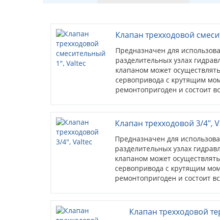
Клапан трехходовой смесит
Предназначен для использова
разделительных узлах гидрав
клапаном может осуществлят
сервопривода с крутящим мом
ремонтопригоден и состоит вс
что повышает его надежность
Клапан трехходовой 3/4", V
Предназначен для использова
разделительных узлах гидрав
клапаном может осуществлят
сервопривода с крутящим мом
ремонтопригоден и состоит вс
что повышает его надежность
Клапан трехходовой т