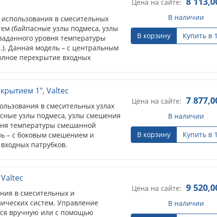
8 113,0
Цена на сайте:
В наличии
 использования в смесительных
тем (байпасные узлы подмеса, узлы
В корзину
Купить в 
заданного уровня температуры
.). Данная модель – c центральным
олное перекрытие входных
крытием 1", Valtec
7 877,0
Цена на сайте:
ользования в смесительных узлах
асные узлы подмеса, узлы смешения
В наличии
вня температуры смешанной
В корзину
Купить в 
ель – c боковым смешением и
 входных патрубков.
 Valtec
9 520,0
Цена на сайте:
ния в смесительных и
лических систем. Управление
В наличии
ься вручную или с помощью