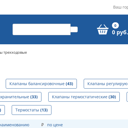
Ваш го
0
0 руб.
ы трехходовые
Клапаны балансировочные
(43)
Клапаны регулиру
охранительные
(33)
Клапаны термостатические
(30)
)
Термостаты
(13)
 наименованию
по цене