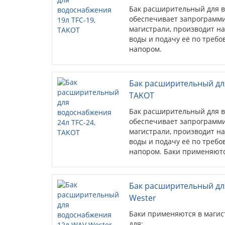
Бак расширительный для в
обеспечивает запрограмм
магистрали, производит н
воды и подачу её по треб
напором.
Баки применяются в магис
для:
Бак расширительный дл
* поддержания постоянного
TAKOT
* уменьшения количества
* защиты системы от гидра
Бак расширительный для в
обеспечивает запрограмм
магистрали, производит н
воды и подачу её по треб
напором. Баки применяютс
водоснабжения для:
* поддержания постоянного
* уменьшения количества
Бак расширительный дл
* защиты системы от гидра
Wester
Баки применяются в магис
для: