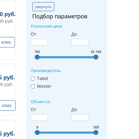
свернуть
70
руб.
Подбор параметров
00
руб.
Розничная цена
От
До
 клик
760
65 749
Производитель
5
руб.
Takot
00
руб.
Wester
Объем (л)
1 клик
От
До
8
500
5
руб.