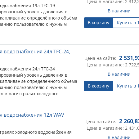
Цена в магазине: 2 312,
одоснабжения 19л TFC-19
В наличии
ированный уровень давления в
акапливание определённого объёма
В корзину
Купить в 
ованию пользователю с нужным
тралях холодного водоснабжения
я водоснабжения 24л TFC-24,
 давления в системе;
2 531,9
Цена на сайте:
 включений-выключений насоса;
Цена в магазине: 2 722,
влического удара.
одоснабжения 24л TFC-24
В наличии
ированный уровень давления в
акапливание определённого объёма
В корзину
Купить в 
ованию пользователю с нужным
я в магистралях холодного
 давления в системе;
 включений-выключений насоса;
я водоснабжения 12л WAV
влического удара.
2 260,8
Цена на сайте:
Цена в магазине: 2 431,
тралях холодного водоснабжения
В наличии