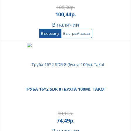
108,00
р.
100,44
р.
В наличии
В корзину
Быстрый заказ
ТРУБА 16*2 SDR 8 (БУХТА 100М), TAKOT
80,10
р.
74,49
р.
В наличии