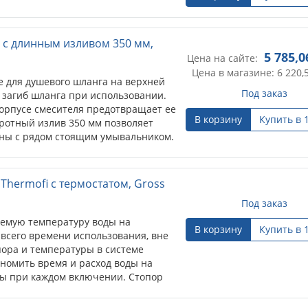
o с длинным изливом 350 мм,
5 785,0
Цена на сайте:
Цена в магазине: 6 220,
е для душевого шланга на верхней
Под заказ
 загиб шланга при использовании.
корпусе смесителя предотвращает ее
В корзину
Купить в 
ротный излив 350 мм позволяет
нны с рядом стоящим умывальником.
 Thermofi с термостатом, Gross
Под заказ
емую температуру воды на
В корзину
Купить в 
 всего времени использования, вне
пора и температуры в системе
ономить время и расход воды на
ы при каждом включении. Стопор