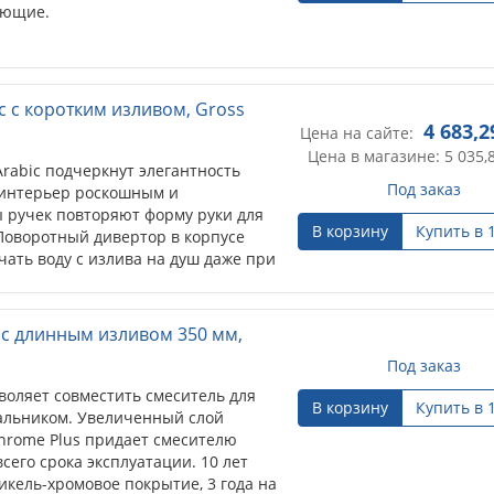
ующие.
c с коротким изливом, Gross
4 683,2
Цена на сайте:
Цена в магазине: 5 035,
abic подчеркнут элегантность
Под заказ
т интерьер роскошным и
 ручек повторяют форму руки для
В корзину
Купить в 
Поворотный дивертор в корпусе
ать воду с излива на душ даже при
 с длинным изливом 350 мм,
Под заказ
воляет совместить смеситель для
В корзину
Купить в 
альником. Увеличенный слой
hrome Plus придает смесителю
сего срока эксплуатации. 10 лет
никель-хромовое покрытие, 3 года на