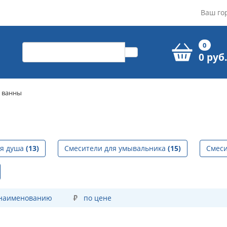
Ваш го
0
0 руб.
я ванны
ля душа
(13)
Смесители для умывальника
(15)
Смес
 наименованию
по цене