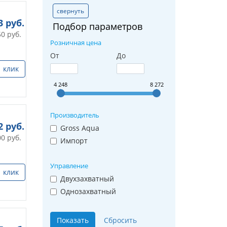
свернуть
3
руб.
Подбор параметров
50
руб.
Розничная цена
От
До
1 клик
4 248
8 272
Производитель
2
руб.
Gross Aqua
00
руб.
Импорт
Управление
1 клик
Двухзахватный
Однозахватный