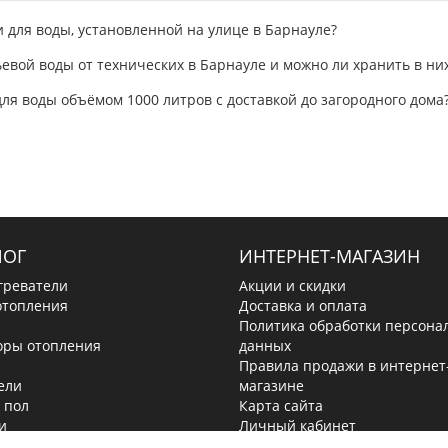
 для воды, установленной на улице в Барнауле?
вой воды от технических в Барнауле и можно ли хранить в них
ля воды объёмом 1000 литров с доставкой до загородного дома
ЛОГ
ИНТЕРНЕТ-МАГАЗИН
греватели
Акции и скидки
отопления
Доставка и оплата
Политика обработки персона
оры отопления
данных
Правила продажи в интернет
ели
магазине
 пол
Карта сайта
и
Личный кабинет
ки