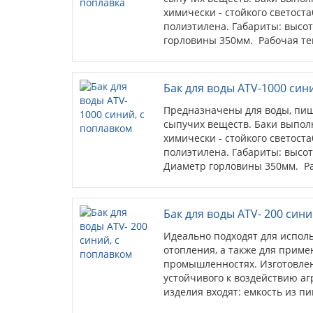
выключателя уровня и т.п. ил
химически - стойкого светост
В инспекционную крышку бак
полиэтилена. Габариты: высот
клапан, работающий при нап
горловины 350мм. Рабочая темп
Каждая емкость укомплектова
Черный цвет емкостей позвол
воду энергией солнца, при эт
изделий к ультрафиолетовому
Бак для воды ATV-1000 син
Предназначены для воды, пищ
сыпучих веществ. Баки выпол
химически - стойкого светост
полиэтилена. Габариты: высот
Диаметр горловины 350мм. Раб
ºС. Емкости синего цвета иде
под питьевую воду, использу
Бак для воды ATV- 200 син
Идеально подходят для испол
отопления, а также для прим
промышленностях. Изготовле
устойчивого к воздействию аг
изделия входят: емкость из п
полиэтилена...