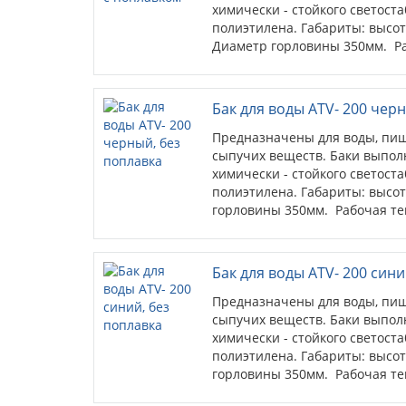
химически - стойкого светост
полиэтилена. Габариты: высот
Диаметр горловины 350мм. Раб
ºС. Черный цвет емкостей поз
нагреть воду энергией солнца
устойчивость изделий к ульт
Бак для воды ATV- 200 чер
Предназначены для воды, пищ
сыпучих веществ. Баки выпол
химически - стойкого светост
полиэтилена. Габариты: высо
горловины 350мм. Рабочая темп
Черный цвет емкостей позвол
воду энергией солнца, при эт
изделий к ультрафиолетовому
Бак для воды ATV- 200 сини
Предназначены для воды, пищ
сыпучих веществ. Баки выпол
химически - стойкого светост
полиэтилена. Габариты: высо
горловины 350мм. Рабочая темп
Емкости синего цвета идеальн