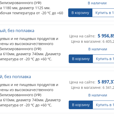
абилизированнного (УФ)
В наличии
а 1180 мм, диаметр 1125 мм.
В корзину
Купить в 1
очая температура от -20 ºС до +60
воляет быстро и эффективно
, при этом сохраняя высокую
рафиолетовому излучению.
ный, без поплавка
5 956,8
Цена на сайте:
евых и не пищевых продуктов и
Цена в магазине: 6 405,
нены из высококачественного
абилизированнного (УФ)
В наличии
та 610мм, диаметр 740мм. Диаметр
В корзину
Купить в 
ература от -20 ºС до +60 ºС.
яет быстро и эффективно нагреть
ом сохраняя высокую устойчивость
 излучению.
й, без поплавка
5 897,3
Цена на сайте:
евых и не пищевых продуктов и
Цена в магазине: 6 341,
нены из высококачественного
абилизированнного (УФ)
В наличии
та 610мм, диаметр 740мм. Диаметр
В корзину
Купить в 
ература от -20 ºС до +60 ºС.
о подходят для использования под