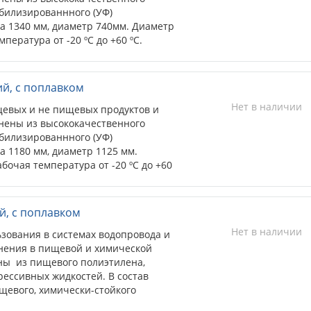
и отверстие должно быть заглушено.
абилизированнного (УФ)
ов вмонтирован дыхательный
а 1340 мм, диаметр 740мм. Диаметр
олнении и опорожнении изделий.
ература от -20 ºС до +60 ºС.
на поплавковым клапаном.
яет быстро и эффективно нагреть
ом сохраняя высокую устойчивость
 излучению.
ий, с поплавком
Нет в наличии
евых и не пищевых продуктов и
нены из высококачественного
абилизированнного (УФ)
а 1180 мм, диаметр 1125 мм.
очая температура от -20 ºС до +60
ально подходят для использования
ются в основном внутри помещений.
ий, с поплавком
Нет в наличии
ьзования в системах водопровода и
енения в пищевой и химической
ны из пищевого полиэтилена,
рессивных жидкостей. В состав
ищевого, химически-стойкого