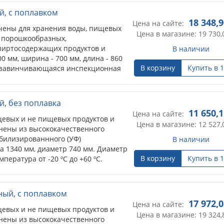
ий, с поплавком
18 348,
Цена на сайте:
чены для хранения воды, пищевых
Цена в магазине: 19 730,
, порошкообразных,
пиртосодержащих продуктов и
В наличии
0 мм, ширина - 700 мм, длина - 860
В корзину
Купить в 1
т: завинчивающаяся инспекционная
зьбовые штуцера (3 шт.). В нижней
бора жидкостей расположены два
штуцерами Ø1" и Ø3/4". В верхней
й, без поплавка
аченный для подключения к линии
11 650,
Цена на сайте:
ления излишней жидкости из
евых и не пищевых продуктов и
Цена в магазине: 12 527,
я установки клапана поплавкового,
нены из высококачественного
и отверстие должно быть заглушено.
абилизированнного (УФ)
В наличии
ов вмонтирован дыхательный
а 1340 мм, диаметр 740 мм. Диаметр
олнении и опорожнении изделий.
В корзину
Купить в 1
ература от -20 ºС до +60 ºС.
на поплавковым клапаном.
о подходят для использования под
 в основном внутри помещений.
ный, с поплавком
17 972,
Цена на сайте:
евых и не пищевых продуктов и
Цена в магазине: 19 324,
нены из высококачественного