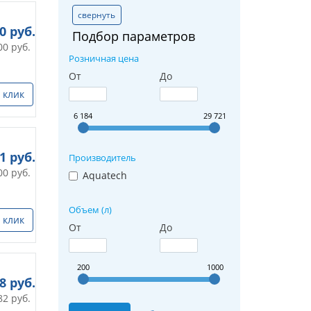
свернуть
90
руб.
Подбор параметров
00
руб.
Розничная цена
От
До
 клик
6 184
29 721
11
руб.
Производитель
00
руб.
Aquatech
Объем (л)
 клик
От
До
200
1000
08
руб.
82
руб.