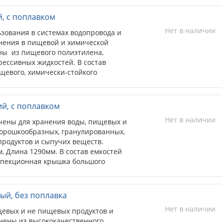
 в основном внутри помещений.
й, с поплавком
Нет в наличии
ьзования в системах водопровода и
енения в пищевой и химической
ны из пищевого полиэтилена,
рессивных жидкостей. В состав
ищевого, химически-стойкого
ий, с поплавком
Нет в наличии
чены для хранения воды, пищевых и
порошкообразных, гранулированных,
родуктов и сыпучих веществ.
, Длина 1290мм. В состав емкостей
спекционная крышка большого
(3 шт.). В нижней части емкости для
положены два отверстия,
1" и Ø3/4". В верхней части –
ный, без поплавка
для подключения к линии дренажа
Нет в наличии
ишней жидкости из ёмкости, и
евых и не пищевых продуктов и
 клапана поплавкового,
нены из высококачественного