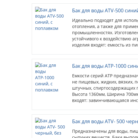
питьевую воду, используются
Бак для воды ATV-500 сини
Идеально подходят для испол
отопления, а также для прим
промышленностях. Изготовле
устойчивого к воздействию аг
изделия входят: емкость из п
полиэтилена...
Бак для воды ATР-1000 син
Емкости серий ATР предназна
не пищевых, жидких, вязких, 
штучных, спиртосодержащих п
Высота 1360мм, Ширина 700мм
входят: завинчивающаяся ин
диаметра, резьбовые штуцера 
слива / забора жидкостей рас
укомплектованные штуцерами Ø
Бак для воды ATV- 500 чер
штуцер 1", предназначенный 
для самотёчного удаления изл
Предназначены для воды, пищ
отверстие 34мм для установки
сыпучих веществ. Баки выпол