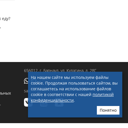
 еду?
?
656012
, г.
Барнаул
,
ул. Кулагина, д. 28Г
На нашем сайте мы используем файлы
+7(923)249-40-97
cookie. Продолжая пользоваться сайтом, вы
соглашаетесь на использование файлов
sale@ingenerseti.ru
льных
cookie в соответствии с нашей
политикой
конфиденциальности
.
-
Понятно