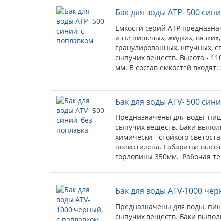
Бак для воды ATР- 500 син
Емкости серий ATР предназна
и не пищевых, жидких, вязких
гранулированных, штучных, с
сыпучих веществ. Высота - 110
мм. В состав емкостей входя
крышка большого диаметра, ре
части емкости для слива / за
отверстия, укомплектованные 
Бак для воды ATV- 500 сини
части – штуцер 1", предназн
дренажа для самотёчного уда
Предназначены для воды, пищ
ёмкости, и отверстие 34мм дл
сыпучих веществ. Баки выпол
выключателя уровня и т.п. ил
химически - стойкого светост
В инспекционную крышку бак
полиэтилена. Габариты: высот
клапан, работающий при нап
горловины 350мм. Рабочая темп
Каждая емкость укомплектова
Емкости синего цвета идеальн
питьевую воду, используются
Бак для воды ATV-1000 чер
Предназначены для воды, пищ
сыпучих веществ. Баки выпол