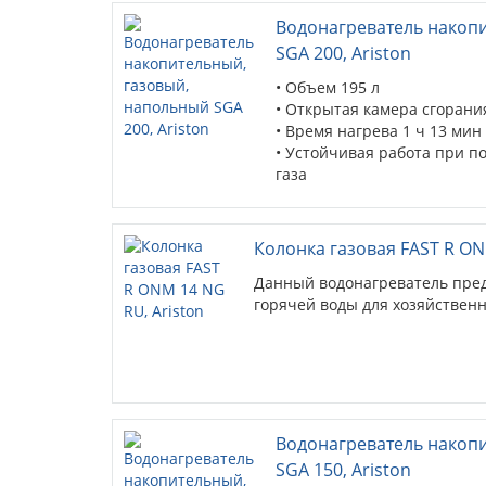
Водонагреватель накоп
SGA 200, Ariston
• Объем 195 л
• Открытая камера сгорани
• Время нагрева 1 ч 13 мин 
• Устойчивая работа при 
газа
• Напольная установка
• Пенополиуретановая тепл
потери тепла
Колонка газовая FAST R ON
на 15-20%
Данный водонагреватель пре
• Высокостойкое эмалевое 
горячей воды для хозяйствен
Водонагреватель накоп
SGA 150, Ariston