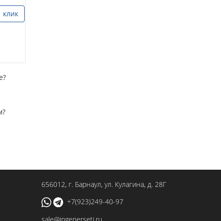
1 клик
е?
м?
656012
, г.
Барнаул
,
ул. Кулагина, д. 28Г
+7(923)249-40-97
sale@ingenerseti.ru