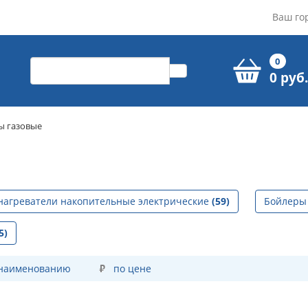
Ваш го
0
0 руб.
ы газовые
нагреватели накопительные электрические
(59)
Бойлеры
5)
 наименованию
по цене