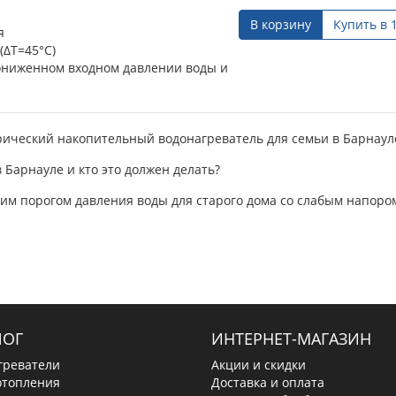
В корзину
Купить в 
я
(∆Т=45°С)
пониженном входном давлении воды и
оизоляция, позволяет снизить
рический накопительный водонагреватель для семьи в Барнаул
 Барнауле и кто это должен делать?
покрытие внутренней поверхности...
зким порогом давления воды для старого дома со слабым напоро
ЛОГ
ИНТЕРНЕТ-МАГАЗИН
греватели
Акции и скидки
отопления
Доставка и оплата