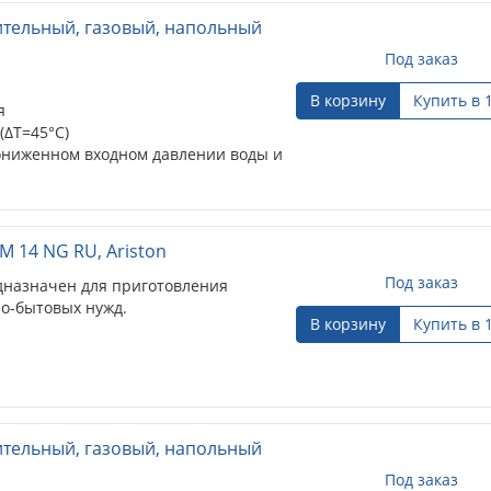
ительный, газовый, напольный
Под заказ
В корзину
Купить в 
я
(∆Т=45°С)
пониженном входном давлении воды и
оизоляция, позволяет снизить
M 14 NG RU, Ariston
Под заказ
дназначен для приготовления
покрытие внутренней поверхности...
но-бытовых нужд.
В корзину
Купить в 
ительный, газовый, напольный
Под заказ