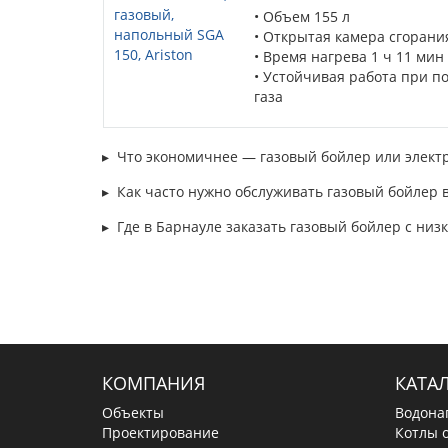
• Объем 155 л
• Открытая камера сгорани
• Время нагрева 1 ч 11 мин 
• Устойчивая работа при 
газа
• Напольная установка
• Пенополиуретановая тепл
Что экономичнее — газовый бойлер или элект
потери тепла
на 15-20%
Как часто нужно обслуживать газовый бойлер в
• Высокостойкое эмалевое 
Где в Барнауле заказать газовый бойлер с ни
КОМПАНИЯ
КАТА
Объекты
Водона
Проектирование
Котлы 