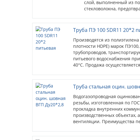
выполненный из полипропиле
стекловолокна, предотвраща
трубы. Цена за 1м, продаётся 
Труба ПЭ 100 SDR11 20*2 п
Производятся из полиэтилена 
плотности HDPE) марок ПЭ100
трубопроводов, транспортирую
питьевого водоснабжения при 
40°С. Продажа осуществляется
Труба стальная оцин. шовн
Водогазопроводная оцинкован
резьбы, изготовленная по ГОС
прокладка внутренних коммун
производственных объектах, а
вентиляции. Преимущества пе
стойкость к коррозиии; антис