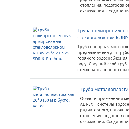
отопления, подогрева о
охлаждения. Соединени
обжимных или пресс-фи
Труба полипропилено
стекловолокном RUBIS 
Труба напорная многосл
предназначена для трубо
горячего водоснабжения
воду. Средний слой труб
стеклонаполненного пол
температурное расширени
Труба металлопластико
Область применения ме
AL-PEX – системы водос
радиаторного, напольно
отопления, подогрева о
охлаждения. Соединени
обжимных или пресс-фи