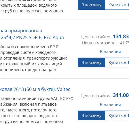
В корзину
Купить в 
ткрытых площадок, водяного
е труб выполняется с помощью
тингов.
вая армированная
131,83
Цена на сайте:
25*4,2 PN25 SDR 6, Pro Aqua
Цена в магазине: 141,7
ойная из полипропилена PP-R
В наличии
проводов систем холодного,
 и отопления, транспортирующих
В корзину
Купить в 
, изготовленный из композиций
ипропилена, предотвращает
е трубы. Цена за 1м.
вая 26*3 (50 м в бухте), Valtec
311,00
Цена на сайте:
таллополимерной трубы VALTEC PEX-
набжения, включая питьевое,
В наличии
го, настенного, потолочного
В корзину
Купить в 
ткрытых площадок, водяного
е труб выполняется с помощью
тингов.