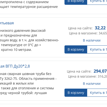
В корзину
Купить в 
на с содержанием
ет температурное расширение
кратно 2м.
итьевая
32,22
Цена на сайте:
низкого давления (высокой
Цена в магазине: 34,65
, и предназначены для
щих воду, в т.ч. для хозяйственно-
В наличии
температуре от 0°С до +
В корзину
Купить в 
 кратно 10 метрам.
ая ВГП Ду20*2,8
294,07
Цена на сайте:
ная сварная шовная труба без
Цена в магазине: 316,2
Ту 3262-75. Область применения -
икаций в жилых или
В наличии
 также для отопления и системы
В корзину
Купить в 
ред черной трубой: лучшая
ептичность.