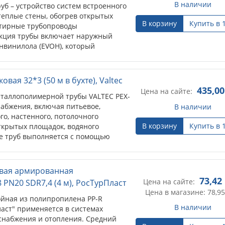
В наличии
стройство систем встроенного
е стены, обогрев открытых
В корзину
Купить в 
ые трубопроводы
 трубы включает наружный
лола (EVOH), который препятствует
оситель. Монтаж с помощью пресс-
00
2*3 (50 м в бухте), Valtec
435,00
Цена на сайте:
олимерной трубы VALTEC PEX-AL-
 включая питьевое, радиаторного,
В наличии
лочного отопления, подогрева
В корзину
Купить в 
 охлаждения. Соединение труб
мных или пресс-фитингов.
армированная стекловолокном
73,42
Цена на сайте:
РосТурПласт
Цена в магазине: 78,95
 из полипропилена PP-R
В наличии
применяется в системах холодного,
пления. Средний слой,