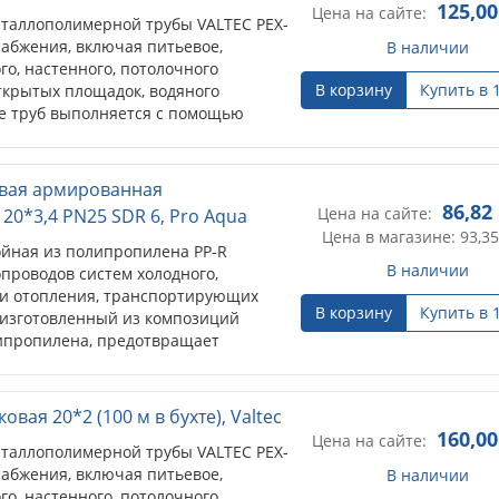
125,00
Цена на сайте:
таллополимерной трубы VALTEC PEX-
набжения, включая питьевое,
В наличии
го, настенного, потолочного
В корзину
Купить в 
ткрытых площадок, водяного
е труб выполняется с помощью
тингов.
вая армированная
86,82
Цена на сайте:
20*3,4 PN25 SDR 6, Pro Aqua
Цена в магазине: 93,35
ойная из полипропилена PP-R
В наличии
проводов систем холодного,
 и отопления, транспортирующих
В корзину
Купить в 
, изготовленный из композиций
ипропилена, предотвращает
е трубы. Цена за 1м.
вая 20*2 (100 м в бухте), Valtec
160,00
Цена на сайте:
таллополимерной трубы VALTEC PEX-
набжения, включая питьевое,
В наличии
го, настенного, потолочного