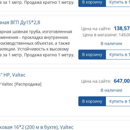
В корзину
Купить в 
 за 1 метр. Продажа кратно 1 метру.
вная ВГП Ду15*2,8
138,57
Цена на сайте:
арная шовная труба, изготовленная
Цена в магазине: 149,0
именения - прокладка внутренних
оизводственных объектах, а также
В наличии
тиляции. Устойчивость к высокому
В корзину
Купить в 
 за 1 метр. Продажа кратно 1 метру.
 НР, Valtec
647,00
Цена на сайте:
 Valtec [Распродажа]
В наличии
В корзину
Купить в 
вая 16*2 (200 м в бухте), Valtec