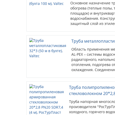
Основное назначение труб – у
обогрева (теплые полы, теплы
площадок) и внутриквартирн
водоснабжения. Конструкция
защитный слой из этиленвини
диффузии кислорода в теплон
фитингов. Артикул VP2020.3.1
Труба металлопластиковая 3
Область применения металлоп
PEX – системы водоснабжения,
напольного, настенного, пото
открытых площадок, водяного
выполняется с помощью обжи
Труба полипропиленовая 
20*2,8 PN20 SDR7,4 (4 м), 
Труба напорная многослойная
производителя "РосТурПласт" 
горячего водоснабжения и ото