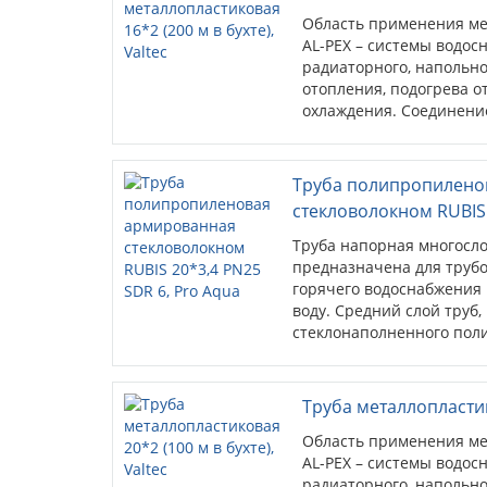
Область применения ме
AL-PEX – системы водос
радиаторного, напольно
отопления, подогрева о
охлаждения. Соединени
обжимных или пресс-фи
Труба полипропилено
стекловолокном RUBIS 
Труба напорная многосл
предназначена для трубо
горячего водоснабжения
воду. Средний слой труб
стеклонаполненного пол
температурное расширени
Труба металлопластико
Область применения ме
AL-PEX – системы водос
радиаторного, напольно