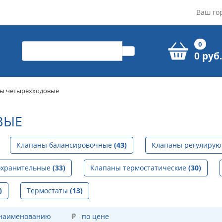
Ваш го
0
0 руб.
ы четырехходовые
ВЫЕ
Клапаны балансировочные
(43)
Клапаны регулиру
охранительные
(33)
Клапаны термостатические
(30)
)
Термостаты
(13)
 наименованию
по цене