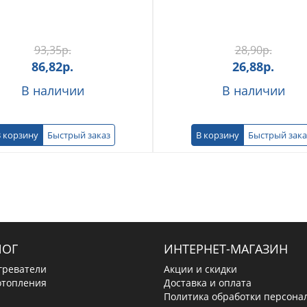
93,35
р.
28,90
р.
86,82
р.
26,88
р.
В наличии
В наличии
 корзину
Быстрый заказ
В корзину
Быстрый зака
ЛОГ
ИНТЕРНЕТ-МАГАЗИН
греватели
Акции и скидки
отопления
Доставка и оплата
Политика обработки персона