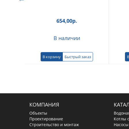
654,00
р.
В наличии
В корзину
Быстрый заказ
В
КОМПАНИЯ
КАТА
Объекты
Водона
Проектирование
Котлы 
Строительство и монтаж
Насосы