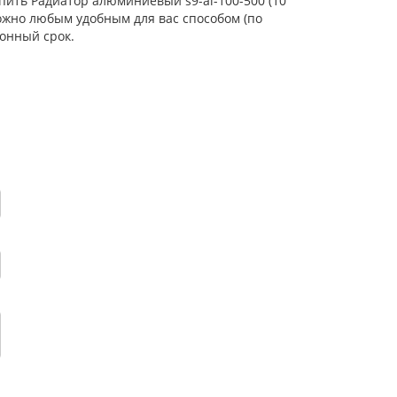
упить Радиатор алюминиевый s9-al-100-500 (10
можно любым удобным для вас способом (по
онный срок.