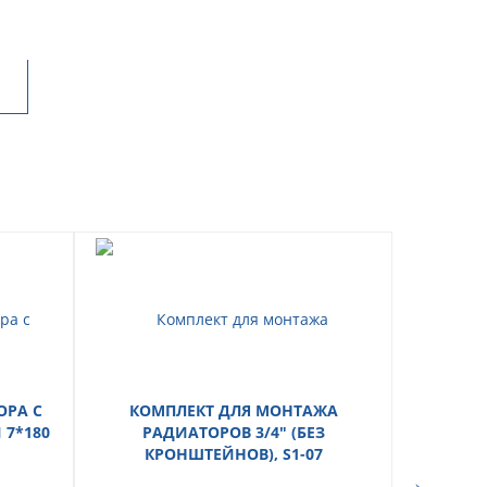
ОРА С
КОМПЛЕКТ ДЛЯ МОНТАЖА
КРАН Ш
7*180
РАДИАТОРОВ 3/4" (БЕЗ
ВН-Н
КРОНШТЕЙНОВ), S1-07