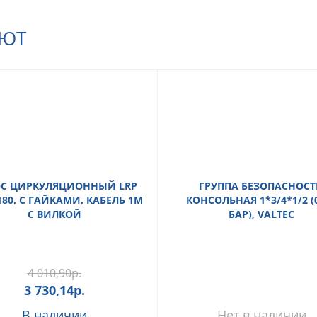
АЮТ
С ЦИРКУЛЯЦИОННЫЙ LRP
ГРУППА БЕЗОПАСНОС
180, С ГАЙКАМИ, КАБЕЛЬ 1М
КОНСОЛЬНАЯ 1*3/4*1/2 (0
С ВИЛКОЙ
БАР), VALTEC
4 010,90
р.
3 730,14
р.
В наличии
Нет в наличии