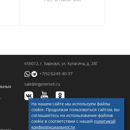
656012
, г.
Барнаул
,
ул. Кулагина, д. 28Г
+7(923)249-40-97
sale@ingenerseti.ru
льных
-
На нашем сайте мы используем файлы
cookie. Продолжая пользоваться сайтом, вы
соглашаетесь на использование файлов
cookie в соответствии с нашей
политикой
конфиденциальности
.