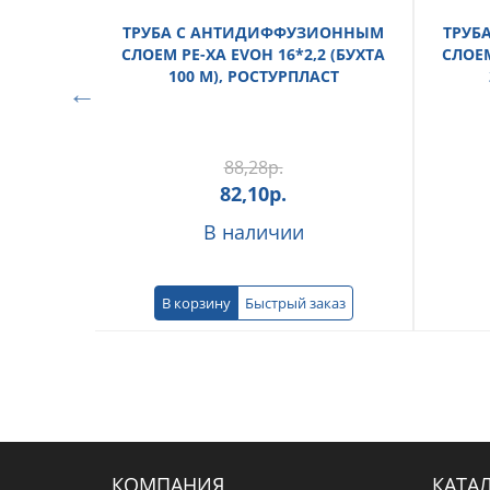
ТРУБА С АНТИДИФФУЗИОННЫМ
ТРУБ
СЛОЕМ PE-XA EVOH 16*2,2 (БУХТА
СЛОЕМ
100 М), РОСТУРПЛАСТ
88,28
р.
82,10
р.
В наличии
В корзину
Быстрый заказ
КОМПАНИЯ
КАТА