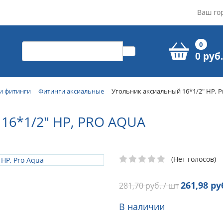
Ваш го
0
0 руб.
и фитинги
Фитинги аксиальные
Угольник аксиальный 16*1/2" НР, P
6*1/2" НР, PRO AQUA
(Нет голосов)
261,98
руб
281,70
руб. / шт
В наличии