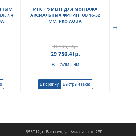
ОННЫМ
ИНСТРУМЕНТ ДЛЯ МОНТАЖА
ГИ
DR 7,4
АКСИАЛЬНЫХ ФИТИНГОВ 16-32
МОНТ
UA
ММ, PRO AQUA
31 996,14
р.
29 756,41
р.
В наличии
з
В корзину
Быстрый заказ
В к
656012
, г.
Барнаул
,
ул. Кулагина, д. 28Г