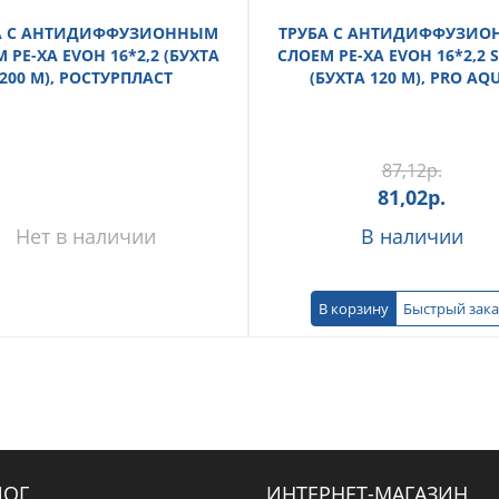
А С АНТИДИФФУЗИОННЫМ
ТРУБА С АНТИДИФФУЗИ
 PE-XA EVOH 16*2,2 (БУХТА
СЛОЕМ PE-XA EVOH 16*2,2 S
200 М), РОСТУРПЛАСТ
(БУХТА 120 М), PRO AQ
87,12
р.
81,02
р.
Нет в наличии
В наличии
В корзину
Быстрый зака
ЛОГ
ИНТЕРНЕТ-МАГАЗИН