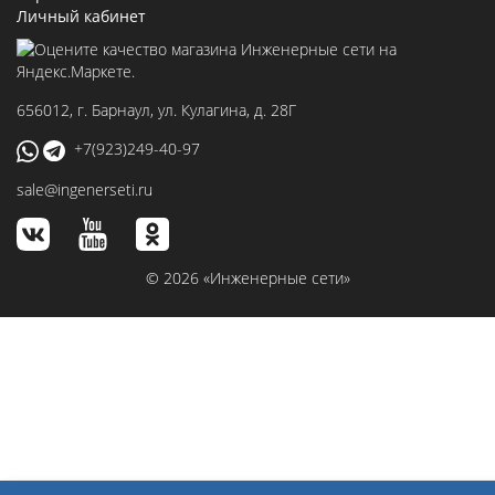
Личный кабинет
656012
, г.
Барнаул
,
ул. Кулагина, д. 28Г
+7(923)249-40-97
sale@ingenerseti.ru
© 2026 «Инженерные сети»