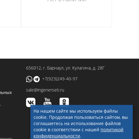
656012
, г.
Барнаул
,
ул. Кулагина, д. 28Г
+7(923)249-40-97
sale@ingenerseti.ru
льных
-
На нашем сайте мы используем файлы
cookie. Продолжая пользоваться сайтом, вы
соглашаетесь на использование файлов
cookie в соответствии с нашей
политикой
конфиденциальности
.