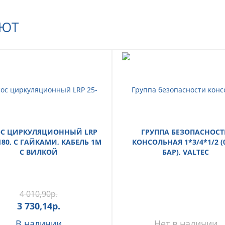
АЮТ
С ЦИРКУЛЯЦИОННЫЙ LRP
ГРУППА БЕЗОПАСНОС
180, С ГАЙКАМИ, КАБЕЛЬ 1М
КОНСОЛЬНАЯ 1*3/4*1/2 (0
С ВИЛКОЙ
БАР), VALTEC
4 010,90
р.
3 730,14
р.
В наличии
Нет в наличии