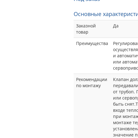
Основные характеристи
Заказной
Да
товар
Преимущества
Регулирова
осуществля
и автомати
или автома
сервоприво
Рекомендации
Клапан дол
по монтажу
передавали
от трубоп.
или сервоп
быть снят.
входе тепл
при монтаж
монтаже те
установлен
значение п