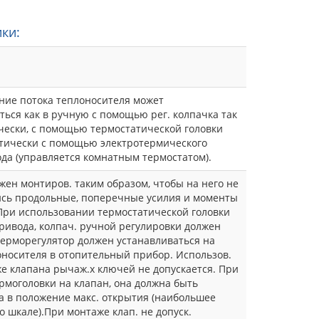
ки:
ние потока теплоносителя может
ться как в ручную с помощью рег. колпачка так
чески, с помощью термостатической головки
тически с помощью электротермического
да (управляется комнатным термостатом).
жен монтиров. таким образом, чтобы на него не
сь продольные, поперечные усилия и моменты
 При использовании термостатической головки
ривода, колпач. ручной регулировки должен
Терморегулятор должен устанавливаться на
оносителя в отопительный прибор. Использов.
е клапана рычаж.х ключей не допускается. При
рмоголовки на клапан, она должна быть
а в положение макс. открытия (наибольшее
о шкале).При монтаже клап. не допуск.