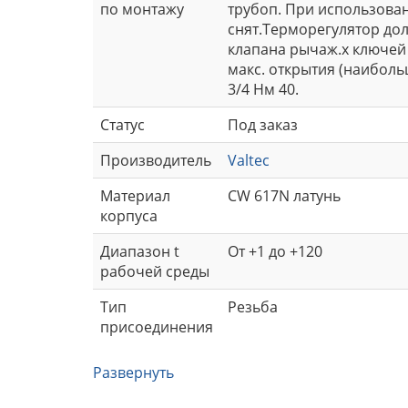
по монтажу
трубоп. При использова
снят.Терморегулятор дол
клапана рычаж.х ключей 
макс. открытия (наиболь
3/4 Нм 40.
Статус
Под заказ
Производитель
Valtec
Материал
CW 617N латунь
корпуса
Диапазон t
От +1 до +120
рабочей среды
Тип
Резьба
присоединения
Развернуть