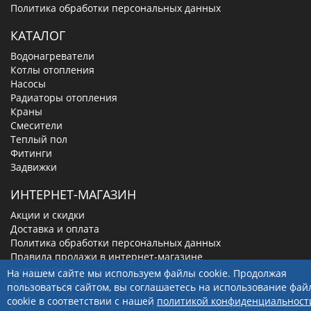
Политика обработки персональных данных
КАТАЛОГ
Водонагреватели
Котлы отопления
Насосы
Радиаторы отопления
Краны
Смесители
Теплый пол
Фитинги
Задвижки
ИНТЕРНЕТ-МАГАЗИН
Акции и скидки
Доставка и оплата
Политика обработки персональных данных
Правила продажи в интернет-магазине
Карта сайта
На нашем сайте мы используем файлы cookie. Продолжая
Личный кабинет
пользоваться сайтом, вы соглашаетесь на использование фай
cookie в соответствии с нашей
политикой конфиденциальност