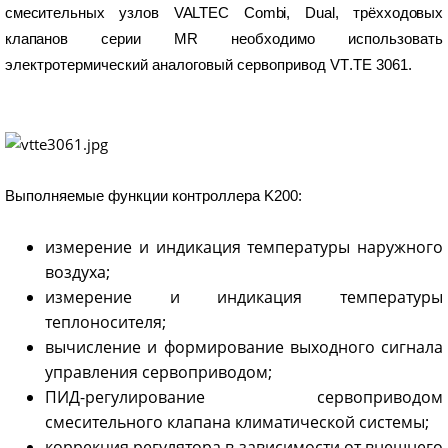
смесительных
узлов
VALTEC
Combi
,
Dual
,
трёхходовых
клапанов
серии
MR
необходимо
использовать
электротермический
аналоговый
серво­привод
VT
.
TE
3061.
Выполняемые функции контроллера K200:
измерение и индикация температуры наружного
воздуха;
измерение и индикация температуры
теплоносителя;
вычисление и формирование выходного сигнала
управления сервоприводом;
ПИД-регулирование сервоприводом
смесительного клапана климатической системы;
коррекция регулятора в зависимости от внешнего