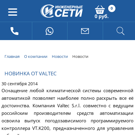
0
0 руб.
Главная
О компании
Новости
Новости
НОВИНКА ОТ VALTEC
30 сентября 2014
Оснащение
любой
климатической
системы
современной
автоматикой
позволяет
наиболее
полно
раскрыть
все
её
достоинства
.
Компания
Valtec
S
.
r
.
l
.
совместно
с
ведущим
российским
производителем
средств
автоматизации
освоила
выпуск
погодозависимого
программируемого
контроллера
VT
.
K
200,
предназначенного
для
управления