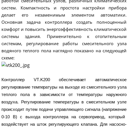
работой
смесительных
узлов
,
различных
климатических
систем
.
Компактность
и
простота
настройки
прибора
делает
его
незаменимым
элементом
автоматики
.
Основная
задача контроллера
создать
полноценный
комфорт
и
повысить
энергоэффективность
климатической
системы
здания
.
Применительно
к
отопительным
системам
,
регулирование
работы
смесительного
узла
водяного
теплого
пола наглядно
показано
на
следующей
схеме
:
Контроллер
VT
.
K
200
обеспечивает
автоматическое
регулирование
температу
ры
на
выходе
из
смесительного
узла
теплого
пола
в
зависимости
от
температуры
наружного
воздуха
.
Регулирование
температуры
в
смесительном
узле
происходит
путем
подачи
управляющего
сигнала
(
напряжение
0-10
В
)
с выхода
контроллера
на
сервопривод
,
который
воздействует
на
шток
регули­рующего
клапана
.
Для
насосно
-