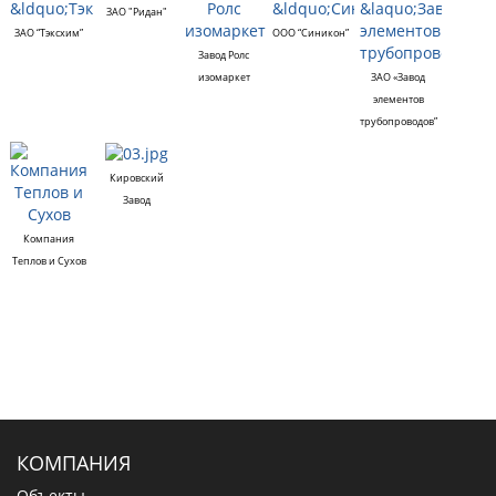
ЗАО "Ридан"
ЗАО “Тэксхим”
ООО “Синикон”
Завод Ролс
изомаркет
ЗАО «Завод
элементов
трубопроводов”
Кировский
Завод
Компания
Теплов и Сухов
КОМПАНИЯ
Объекты