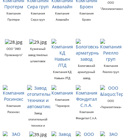
ООО
"Лискимонтажконструкция
Компания
Компания
Компания
Компания
Протерм
Сира груп
Аквалайн
Броен
ООО "ЭМЗ
Кузнечный
Промэнерго"
завод тяжёлых
штамповок
Бологовский
Компания
Компания КД
арматурный
Риелло груп
Навьен ЛТД
завод
Компания
ООО
Компания
"Терморос
«Термооптима»
Росинокс
Компания
Завод
Фондитал С.п.А.
отопительной
техники и
автоматики