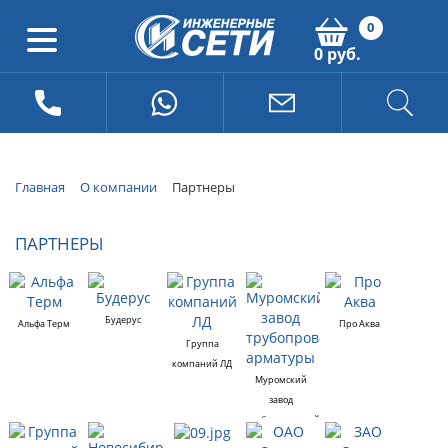
0
0 руб.
Главная
О компании
Партнеры
ПАРТНЕРЫ
Будерус
Альфа Терм
Про Аква
Группа
компаний ЛД
Муромский
завод
трубопроводной
арматуры