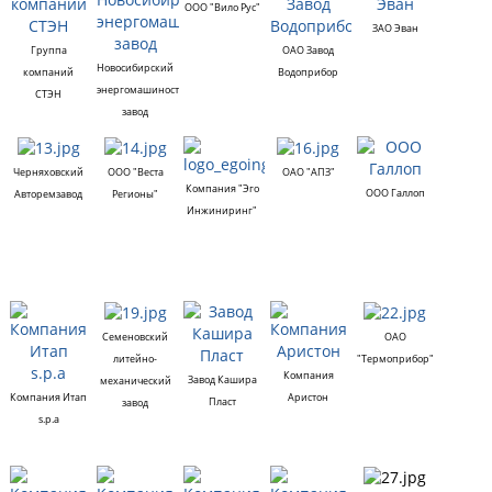
ООО "Вило Рус"
ЗАО Эван
Группа
ОАО Завод
Новосибирский
компаний
Водоприбор
энергомашиностроительный
СТЭН
завод
Черняховский
ООО "Веста
ОАО "АПЗ"
Компания "Эго
ООО Галлоп
Авторемзавод
Регионы"
Инжиниринг"
Семеновский
ОАО
литейно-
"Термоприбор"
Компания
Завод Кашира
механический
Компания Итап
Аристон
Пласт
завод
s.p.a