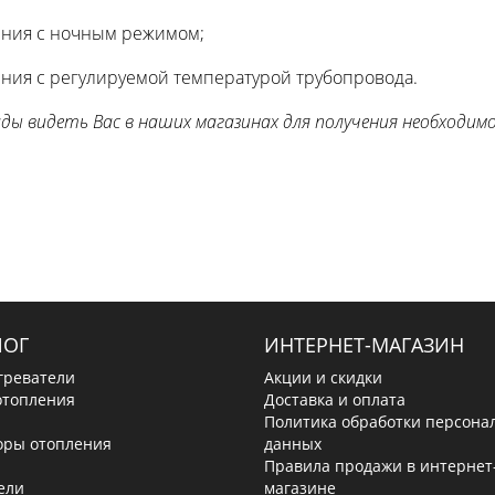
ения с ночным режимом;
ения с регулируемой температурой трубопровода.
ады видеть Вас в наших магазинах для получения необходим
ЛОГ
ИНТЕРНЕТ-МАГАЗИН
греватели
Акции и скидки
отопления
Доставка и оплата
Политика обработки персона
оры отопления
данных
Правила продажи в интернет
ели
магазине