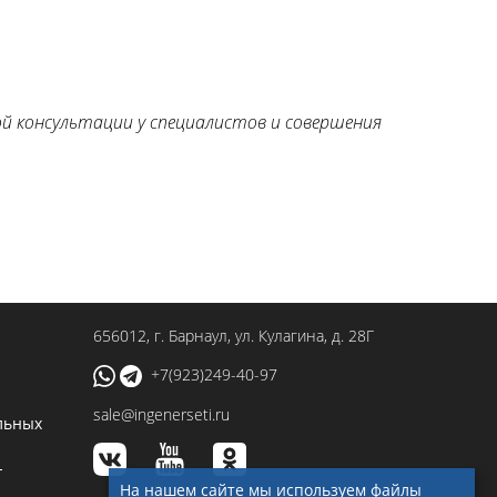
ой консультации у специалистов и совершения
656012
, г.
Барнаул
,
ул. Кулагина, д. 28Г
+7(923)249-40-97
sale@ingenerseti.ru
льных
-
На нашем сайте мы используем файлы