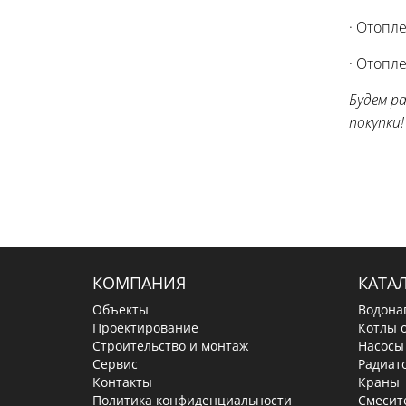
· Отопл
· Отопл
Будем р
покупки!
КОМПАНИЯ
КАТА
Объекты
Водона
Проектирование
Котлы 
Строительство и монтаж
Насосы
Сервис
Радиат
Контакты
Краны
Политика конфиденциальности
Смесит