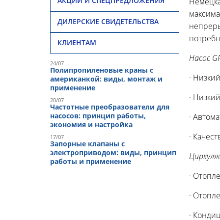
АКЦИИ И СПЕЦПРЕДЛОЖЕНИЯ
Немецка
максима
ДИЛЕРСКИЕ СВИДЕТЕЛЬСТВА
непреры
потребн
КЛИЕНТАМ
Насос G
24/07
Полипропиленовые краны с
· Низки
американкой: виды, монтаж и
применение
· Низки
20/07
Частотные преобразователи для
насосов: принцип работы,
· Автом
экономия и настройка
· Качест
17/07
Запорные клапаны с
электроприводом: виды, принцип
Циркуля
работы и применение
· Отопл
· Отопл
· Конди