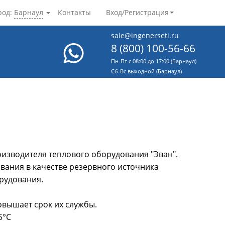
род:
Барнаул
Контакты
Вход/Регистрация
sale@ingenerseti.ru
8 (800) 100-56-66
Пн-Пт с 08:00 до 17:00 (Барнаул)
Cб-Вс выходной (Барнаул)
изводителя теплового оборудования "Эван".
вания в качестве резервного источника
рудования.
овышает срок их службы.
5°С