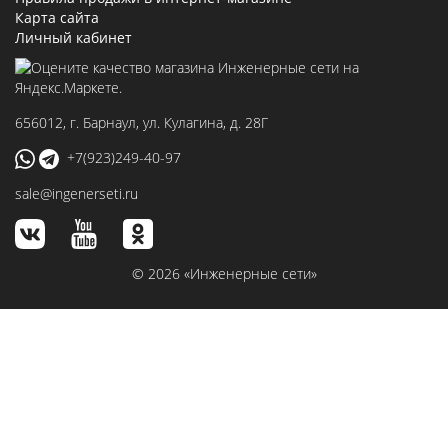
Карта сайта
Личный кабинет
656012
, г.
Барнаул
,
ул. Кулагина, д. 28Г
+7(923)249-40-97
sale@ingenerseti.ru
© 2026 «Инженерные сети»