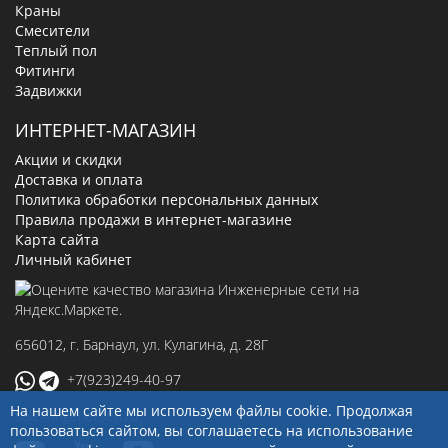
Краны
Смесители
Теплый пол
Фитинги
Задвижки
ИНТЕРНЕТ-МАГАЗИН
Акции и скидки
Доставка и оплата
Политика обработки персональных данных
Правила продажи в интернет-магазине
Карта сайта
Личный кабинет
656012
, г.
Барнаул
,
ул. Кулагина, д. 28Г
+7(923)249-40-97
На нашем сайте мы используем файлы cookie. Продолжая
sale@ingenerseti.ru
пользоваться сайтом, вы соглашаетесь на использование