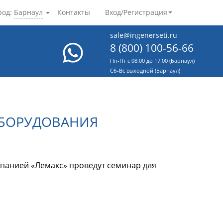
род:
Барнаул
Контакты
Вход/Регистрация
sale@ingenerseti.ru
8 (800) 100-56-66
Пн-Пт с 08:00 до 17:00 (Барнаул)
Cб-Вс выходной (Барнаул)
ОБОРУДОВАНИЯ
мпанией «Лемакс» проведут семинар для