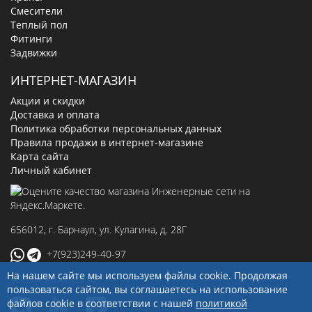
Смесители
Теплый пол
Фитинги
Задвижки
ИНТЕРНЕТ-МАГАЗИН
Акции и скидки
Доставка и оплата
Политика обработки персональных данных
Правила продажи в интернет-магазине
Карта сайта
Личный кабинет
656012
, г.
Барнаул
,
ул. Кулагина, д. 28Г
+7(923)249-40-97
На нашем сайте мы используем файлы cookie. Продолжая
sale@ingenerseti.ru
пользоваться сайтом, вы соглашаетесь на использование
файлов cookie в соответствии с нашей
политикой