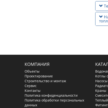
Те
На
топл
КОМПАНИЯ
КАТА
Объекты
Водона
Проектирование
Котлы 
Строительство и монтаж
Насосы
Сервис
Радиат
Контакты
Краны
Политика конфиденциальности
Смесит
Политика обработки персональных
Теплый
данных
Фитинг