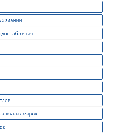
ых зданий
водоснабжения
тлов
различных марок
ок