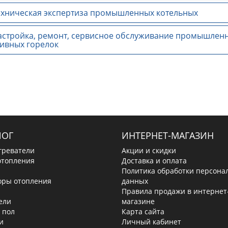
хническая экспертиза промышленных котельных
стройка, ремонт, сервисное обслуживание промышленн
ивных горелок
ЛОГ
ИНТЕРНЕТ-МАГАЗИН
греватели
Акции и скидки
отопления
Доставка и оплата
Политика обработки персона
оры отопления
данных
Правила продажи в интернет
ели
магазине
 пол
Карта сайта
и
Личный кабинет