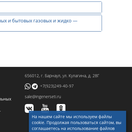
ых и бытовых газовых и жидко —
656012
, г.
Барнаул
,
ул. Кулагина, д. 28Г
+7(923)249-40-97
sale@ingenerseti.ru
льных
-
На нашем сайте мы используем файлы
cookie. Продолжая пользоваться сайтом, вы
соглашаетесь на использование файлов