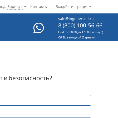
род:
Барнаул
Контакты
Вход/Регистрация
sale@ingenerseti.ru
8 (800) 100-56-66
Пн-Пт с 08:00 до 17:00 (Барнаул)
Cб-Вс выходной (Барнаул)
т
и
безопасность?