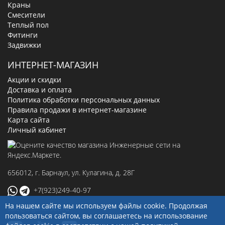
Краны
Смесители
Теплый пол
Фитинги
Задвижки
ИНТЕРНЕТ-МАГАЗИН
Акции и скидки
Доставка и оплата
Политика обработки персональных данных
Правила продажи в интернет-магазине
Карта сайта
Личный кабинет
656012
, г.
Барнаул
,
ул. Кулагина, д. 28Г
+7(923)249-40-97
На нашем сайте мы используем файлы cookie. Продолжая
sale@ingenerseti.ru
пользоваться сайтом, вы соглашаетесь на использование