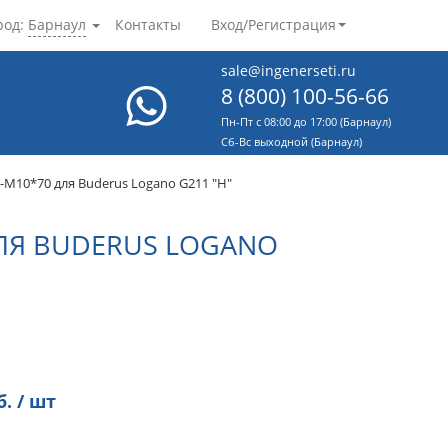
род:
Барнаул
Контакты
Вход/Регистрация
sale@ingenerseti.ru
8 (800) 100-56-66
Пн-Пт с 08:00 до 17:00 (Барнаул)
Cб-Вс выходной (Барнаул)
M10*70 для Buderus Logano G211 "Н"
ЛЯ BUDERUS LOGANO
. / шт