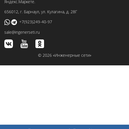
656012
, г.
Барнаул
,
ул. Кулагина, д. 28Г
+7(923)249-40-97
sale@ingenerseti.ru
© 2026 «Инженерные сети»