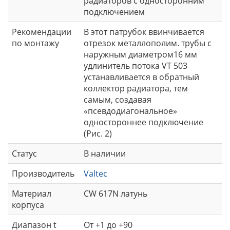
радиаторов с односторонним
подключением
Рекомендации
В этот патрубок ввинчивается
по монтажу
отрезок металлополим. трубы с
наружным диаметром16 мм
удлинитель потока VT 503
устанавливается в обратный
коллектор радиатора, тем
самым, создавая
«псевдодиагональное»
одностороннее подключение
(Рис. 2)
Статус
В наличии
Производитель
Valtec
Материал
CW 617N латунь
корпуса
Диапазон t
От +1 до +90