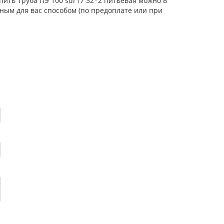
пить Труба ПЭ 100 sdr17 32*2 питьевая можно в
ным для вас способом (по предоплате или при