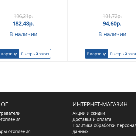
196,21
р.
101,72
р.
182,48
р.
94,60
р.
В наличии
В наличии
 корзину
Быстрый заказ
В корзину
Быстрый зака
ЛОГ
ИНТЕРНЕТ-МАГАЗИН
греватели
Акции и скидки
отопления
Доставка и оплата
Политика обработки персона
оры отопления
данных