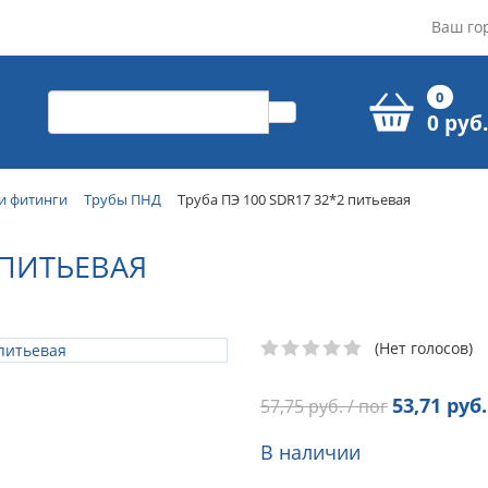
Ваш го
0
0 руб.
и фитинги
Трубы ПНД
Труба ПЭ 100 SDR17 32*2 питьевая
 ПИТЬЕВАЯ
(Нет голосов)
53,71
руб.
57,75
руб. / пог
В наличии