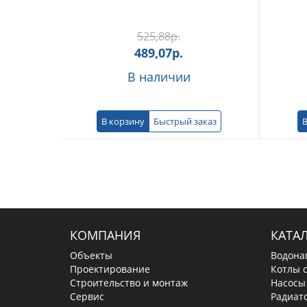
525,88
р.
489,07
р.
В наличии
В корзину
Быстрый заказ
В
КОМПАНИЯ
КАТА
Объекты
Водона
Проектирование
Котлы 
Строительство и монтаж
Насосы
Сервис
Радиат