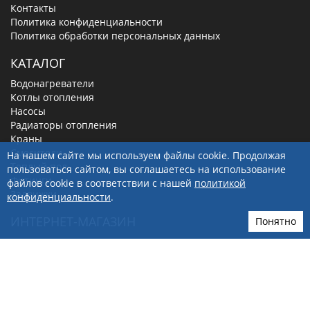
Контакты
Политика конфиденциальности
Политика обработки персональных данных
КАТАЛОГ
Водонагреватели
Котлы отопления
Насосы
Радиаторы отопления
Краны
Смесители
На нашем сайте мы используем файлы cookie. Продолжая
Теплый пол
пользоваться сайтом, вы соглашаетесь на использование
Фитинги
файлов cookie в соответствии с нашей
политикой
Задвижки
конфиденциальности
.
ИНТЕРНЕТ-МАГАЗИН
Понятно
Акции и скидки
Доставка и оплата
Политика обработки персональных данных
Правила продажи в интернет-магазине
Карта сайта