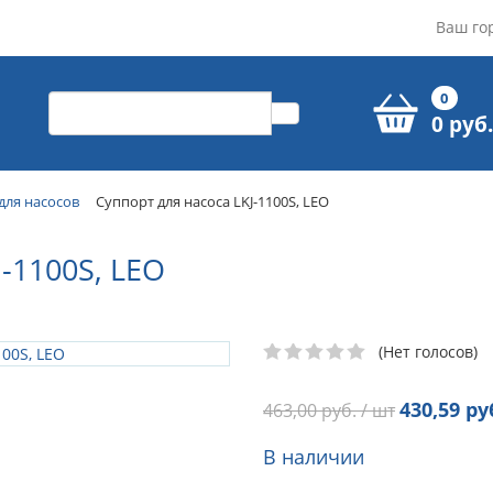
Ваш го
0
0 руб.
ля насосов
Суппорт для насоса LKJ-1100S, LEO
1100S, LEO
(Нет голосов)
430,59
руб
463,00
руб. / шт
В наличии