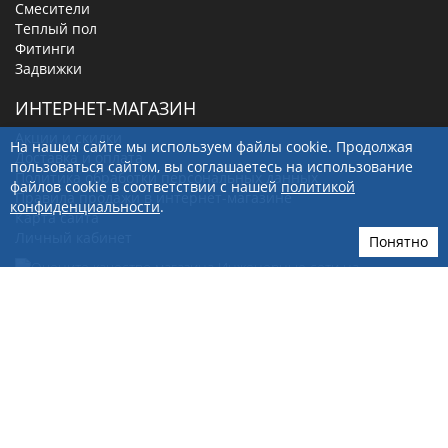
Смесители
Теплый пол
Фитинги
Задвижки
ИНТЕРНЕТ-МАГАЗИН
Акции и скидки
На нашем сайте мы используем файлы cookie. Продолжая
Доставка и оплата
пользоваться сайтом, вы соглашаетесь на использование
Политика обработки персональных данных
файлов cookie в соответствии с нашей
политикой
Правила продажи в интернет-магазине
конфиденциальности
.
Карта сайта
Личный кабинет
Понятно
656012
, г.
Барнаул
,
ул. Кулагина, д. 28Г
+7(923)249-40-97
sale@ingenerseti.ru