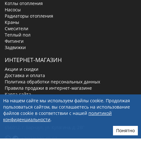
Котлы отопления
Насосы
Радиаторы отопления
Краны
Смесители
Теплый пол
Фитинги
Задвижки
ИНТЕРНЕТ-МАГАЗИН
Акции и скидки
Доставка и оплата
Политика обработки персональных данных
Правила продажи в интернет-магазине
Карта сайта
Личный кабинет
На нашем сайте мы используем файлы cookie. Продолжая
пользоваться сайтом, вы соглашаетесь на использование
файлов cookie в соответствии с нашей
политикой
конфиденциальности
.
656012
, г.
Барнаул
,
ул. Кулагина, д. 28Г
Понятно
+7(923)249-40-97