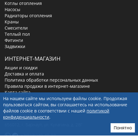
Котлы отопления
Насосы
Радиаторы отопления
Краны
Смесители
Теплый пол
Фитинги
Задвижки
ИНТЕРНЕТ-МАГАЗИН
Акции и скидки
Доставка и оплата
Политика обработки персональных данных
Правила продажи в интернет-магазине
Карта сайта
Личный кабинет
На нашем сайте мы используем файлы cookie. Продолжая
пользоваться сайтом, вы соглашаетесь на использование
файлов cookie в соответствии с нашей
политикой
конфиденциальности
.
656012
, г.
Барнаул
,
ул. Кулагина, д. 28Г
Понятно
+7(923)249-40-97