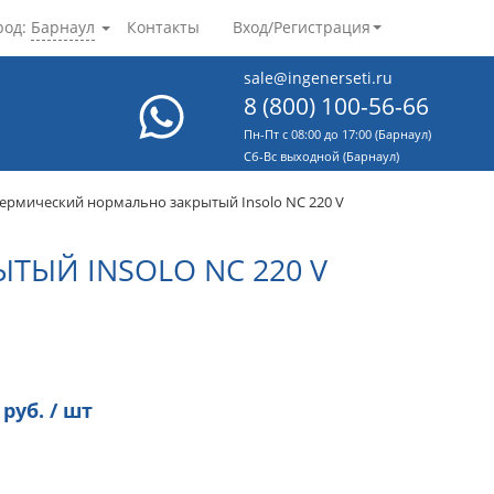
род:
Барнаул
Контакты
Вход/Регистрация
sale@ingenerseti.ru
8 (800) 100-56-66
Пн-Пт с 08:00 до 17:00 (Барнаул)
Cб-Вс выходной (Барнаул)
ермический нормально закрытый Insolo NC 220 V
ЫЙ INSOLO NC 220 V
руб. / шт