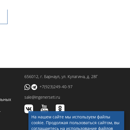
656012
, г.
Барнаул
,
ул. Кулагина, д. 28Г
+7(923)249-40-97
sale@ingenerseti.ru
льных
-
На нашем сайте мы используем файлы
cookie. Продолжая пользоваться сайтом, вы
соглашаетесь на использование файлов