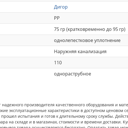
Дигор
РР
75 гр (кратковременно до 95 гр)
однолепестковое уплотнение
Наружняя канализация
110
однораструбное
т надежного производителя качественного оборудования и мате
окие эксплуатационные характеристики в доступном ценовом с
прошел испытания и готов к длительному сроку службы. Действ
ра на складе и в магазинах, стоимости и времени доставки. К
амовывоз товара осуществляется бесплатно. Оплатить товар мо