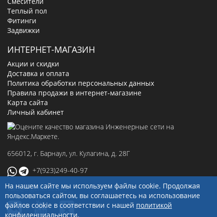
Смесители
Теплый пол
Фитинги
Задвижки
ИНТЕРНЕТ-МАГАЗИН
Акции и скидки
Доставка и оплата
Политика обработки персональных данных
Правила продажи в интернет-магазине
Карта сайта
Личный кабинет
656012
, г.
Барнаул
,
ул. Кулагина, д. 28Г
+7(923)249-40-97
На нашем сайте мы используем файлы cookie. Продолжая
sale@ingenerseti.ru
пользоваться сайтом, вы соглашаетесь на использование
файлов cookie в соответствии с нашей
политикой
конфиденциальности
.