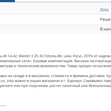
Zota
Реше
В на
-М 14-42, Master X 25-32,Тополь-ВК, Lava, Focus, ZOTA от над
«Инженерные сети». Базовая комплектация. Высокие эксплуатац
метрам и техническим возможностям. Товар прошел испытания 
ара на складе и в магазинах, стоимости и времени доставки. К
 focus, zota можно в наших магазинах в г. Барнаул. Самовывоз т
доплате или при получении, расчет наличный или безналичный