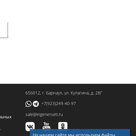
656012
, г.
Барнаул
,
ул. Кулагина, д. 28Г
+7(923)249-40-97
sale@ingenerseti.ru
льных
-
На нашем сайте мы используем файлы