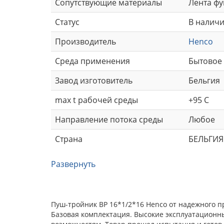
Сопутствующие материалы
Лента фу
Статус
В налич
Производитель
Henco
Среда применения
Бытовое 
Завод изготовитель
Бельгия
max t рабочей среды
+95 С
Направление потока среды
Любое
Страна
БЕЛЬГИЯ
Развернуть
Пуш-тройник ВР 16*1/2*16 Henco от надежного п
Базовая комплектация. Высокие эксплуатационн