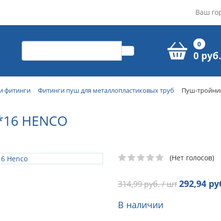
Ваш го
0
0 руб.
и фитинги
Фитинги пуш для металлопластиковых труб
Пуш-тройник
*16 HENCO
(Нет голосов)
292,94
руб
314,99
руб. / шт
В наличии