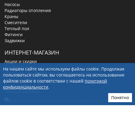
Насосы
Радиаторы отопления
Краны
Смесители
Теплый пол
Фитинги
Задвижки
ИНТЕРНЕТ-МАГАЗИН
Акции и скидки
Доставка и оплата
На нашем сайте мы используем файлы cookie. Продолжая
Политика обработки персональных данных
пользоваться сайтом, вы соглашаетесь на использование
Правила продажи в интернет-магазине
файлов cookie в соответствии с нашей
политикой
Карта сайта
конфиденциальности
.
Личный кабинет
Понятно
656012
, г.
Барнаул
,
ул. Кулагина, д. 28Г
+7(923)249-40-97