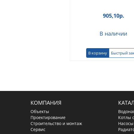
905,10
р.
В наличии
В корзину
Быстрый за
КОМПАНИЯ
КАТА
Объекты
Водона
Проектирование
Котлы 
Строительство и монтаж
Насосы
Сервис
Радиат