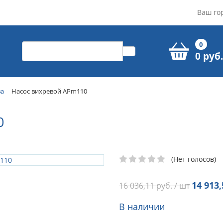
Ваш го
0
0 руб.
ва
Насос вихревой APm110
0
(Нет голосов)
14 913,
16 036,11
руб. / шт
В наличии