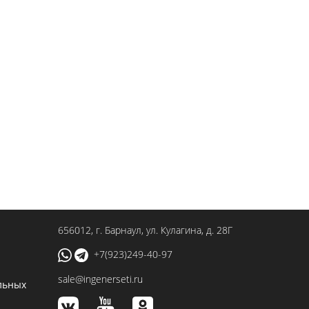
656012
, г.
Барнаул
,
ул. Кулагина, д. 28Г
+7(923)249-40-97
sale@ingenerseti.ru
льных