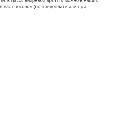
Купить Насос вихревой apm110 можно в наших
я вас способом (по предоплате или при