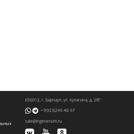
656012
, г.
Барнаул
,
ул. Кулагина, д. 28Г
+7(923)249-40-97
sale@ingenerseti.ru
льных