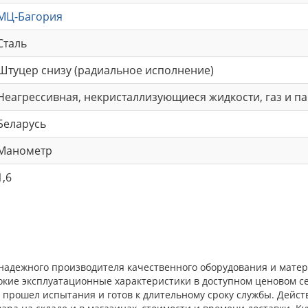
МЦ-Багория
Сталь
Штуцер снизу (радиальное исполнение)
Неагрессивная, некристаллизующиеся жидкости, газ и п
Беларусь
Манометр
1,6
т надежного производителя качественного оборудования и матер
окие эксплуатационные характеристики в доступном ценовом с
прошел испытания и готов к длительному сроку службы. Действ