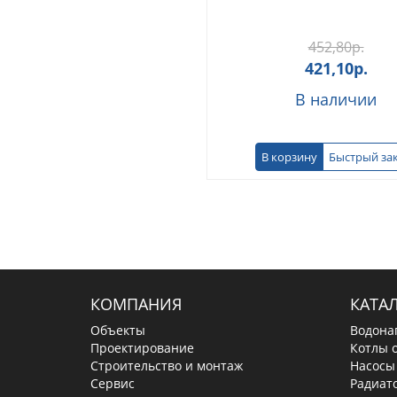
452,80
р.
421,10
р.
В наличии
В корзину
Быстрый за
КОМПАНИЯ
КАТА
Объекты
Водона
Проектирование
Котлы 
Строительство и монтаж
Насосы
Сервис
Радиат