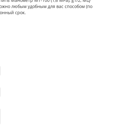
ить Манометр МТ-100 (1,6 МРа), g1/2, МЦ-
можно любым удобным для вас способом (по
онный срок.