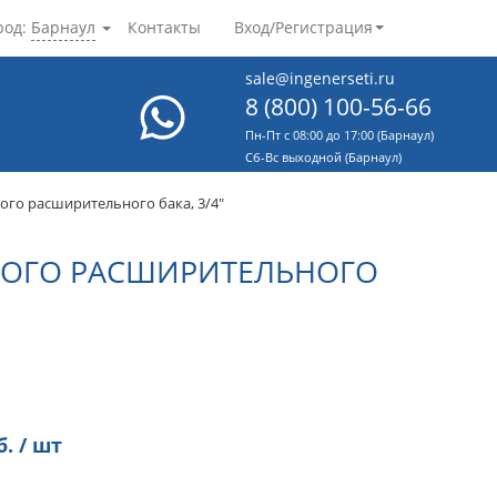
род:
Барнаул
Контакты
Вход/Регистрация
sale@ingenerseti.ru
8 (800) 100-56-66
Пн-Пт с 08:00 до 17:00 (Барнаул)
Cб-Вс выходной (Барнаул)
го расширительного бака, 3/4"
НОГО РАСШИРИТЕЛЬНОГО
. / шт