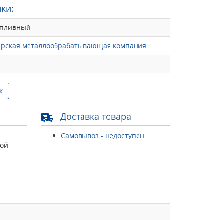
ки:
опливный
ирская металлообрабатывающая компания
к
Доставка товара
Самовывоз - недоступен
той