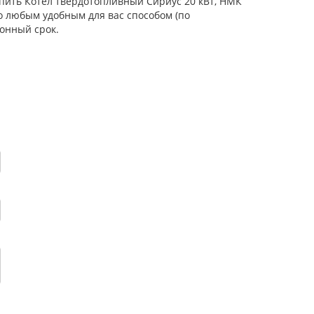
упить Котел твердотопливный Сириус 20 кВт, НМК
о любым удобным для вас способом (по
онный срок.