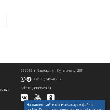
656012
, г.
Барнаул
,
ул. Кулагина, д. 28Г
+7(923)249-40-97
sale@ingenerseti.ru
льных
-
На нашем сайте мы используем файлы
cookie. Продолжая пользоваться сайтом, вы