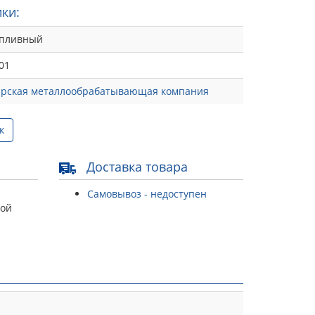
ки:
опливный
01
рская металлообрабатывающая компания
к
Доставка товара
Самовывоз - недоступен
той