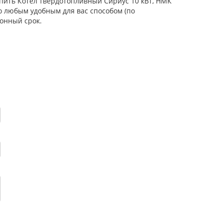
упить Котел твердотопливный Сириус 10 кВт, НМК
о любым удобным для вас способом (по
онный срок.