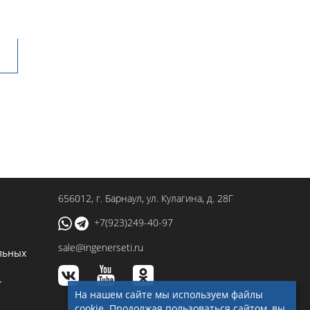
656012
, г.
Барнаул
,
ул. Кулагина, д. 28Г
+7(923)249-40-97
sale@ingenerseti.ru
льных
-
На нашем сайте мы используем файлы
cookie. Продолжая пользоваться сайтом, вы