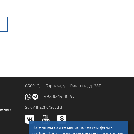
656012
, г.
Барнаул
,
ул. Кулагина, д. 28Г
+7(923)249-40-97
sale@ingenerseti.ru
льных
-
На нашем сайте мы используем файлы
cookie. Продолжая пользоваться сайтом, вы