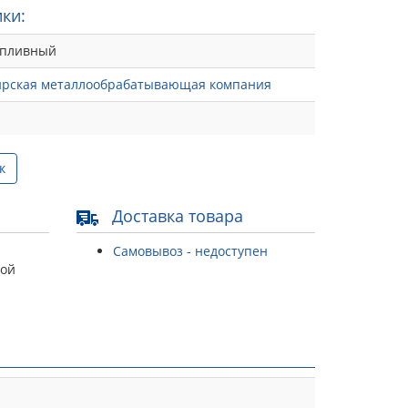
ки:
опливный
ирская металлообрабатывающая компания
к
Доставка товара
Самовывоз - недоступен
той