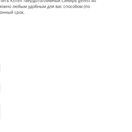
упить Котел твердотопливный Сибирь gefest 40
 можно любым удобным для вас способом (по
онный срок.