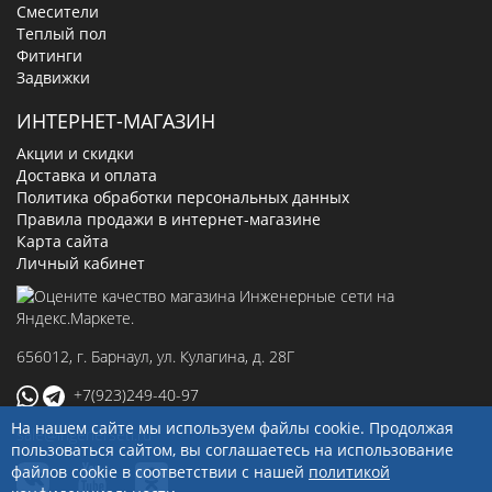
Смесители
Теплый пол
Фитинги
Задвижки
ИНТЕРНЕТ-МАГАЗИН
Акции и скидки
Доставка и оплата
Политика обработки персональных данных
Правила продажи в интернет-магазине
Карта сайта
Личный кабинет
656012
, г.
Барнаул
,
ул. Кулагина, д. 28Г
+7(923)249-40-97
На нашем сайте мы используем файлы cookie. Продолжая
sale@ingenerseti.ru
пользоваться сайтом, вы соглашаетесь на использование
файлов cookie в соответствии с нашей
политикой