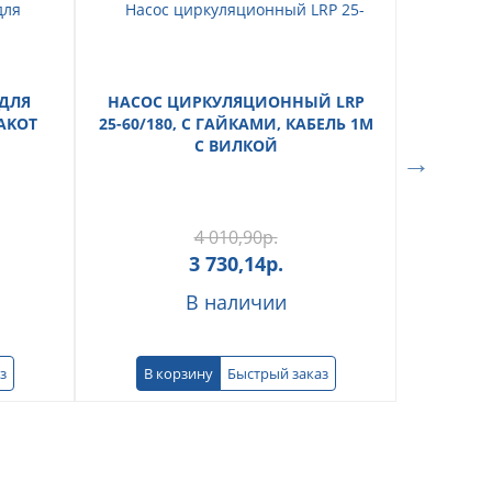
ДЛЯ
НАСОС ЦИРКУЛЯЦИОННЫЙ LRP
ДЫМОХО
TAKOT
25-60/180, С ГАЙКАМИ, КАБЕЛЬ 1М
С ВИЛКОЙ
4 010,90
р.
3 730,14
р.
В наличии
з
В корзину
Быстрый заказ
В к